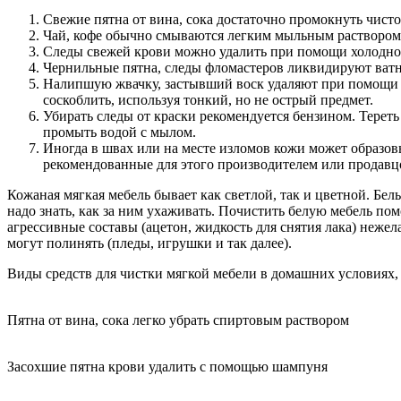
Свежие пятна от вина, сока достаточно промокнуть чисто
Чай, кофе обычно смываются легким мыльным раствором
Следы свежей крови можно удалить при помощи холодной 
Чернильные пятна, следы фломастеров ликвидируют ватн
Налипшую жвачку, застывший воск удаляют при помощи ку
соскоблить, используя тонкий, но не острый предмет.
Убирать следы от краски рекомендуется бензином. Тереть 
промыть водой с мылом.
Иногда в швах или на месте изломов кожи может образов
рекомендованные для этого производителем или продавц
Кожаная мягкая мебель бывает как светлой, так и цветной. Бел
надо знать, как за ним ухаживать. Почистить белую мебель пом
агрессивные составы (ацетон, жидкость для снятия лака) неже
могут полинять (пледы, игрушки и так далее).
Виды средств для чистки мягкой мебели в домашних условиях,
Пятна от вина, сока легко убрать спиртовым раствором
Засохшие пятна крови удалить с помощью шампуня