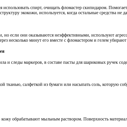
я использовать спирт, очищать фломастер скипидаром. Помогает 
структуру экокожи, используется, когда остальные средства не д
, но если они оказываются неэффективными, используют агресси
рез несколько минут его вместе с фломастером и гелем убирают
ея
ла и следы маркеров, в составе пасты для шариковых ручек сод
й тканью, салфеткой из бумаги или насыпать соль, которую собр
ую кожу обрабатывают мыльным раствором. Поверхность материа