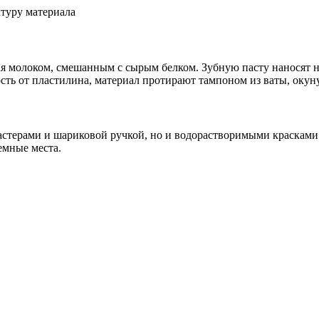
туру материала
ая молоком, смешанным с сырым белком. Зубную пасту наносят н
ть от пластилина, материал протирают тампоном из ваты, окуну
астерами и шариковой ручкой, но и водорастворимыми красками.
емные места.