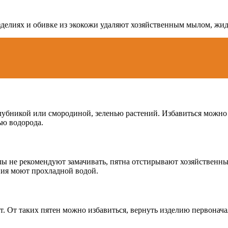
изделиях и обивке из экокожи удаляют хозяйственным мылом, жид
клубникой или смородиной, зеленью растений. Избавиться можно
ью водорода.
лы не рекомендуют замачивать, пятна отстирывают хозяйственны
ния моют прохладной водой.
ит. От таких пятен можно избавиться, вернуть изделию первона