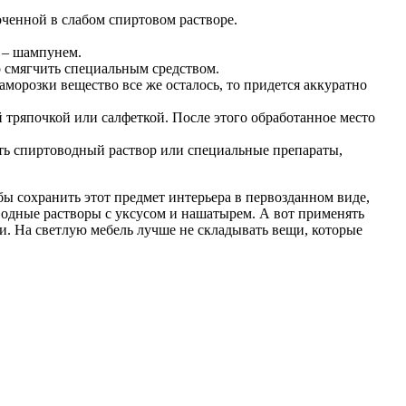
оченной в слабом спиртовом растворе.
 – шампунем.
 смягчить специальным средством.
морозки вещество все же осталось, то придется аккуратно
ой тряпочкой или салфеткой. После этого обработанное место
ить спиртоводный раствор или специальные препараты,
обы сохранить этот предмет интерьера в первозданном виде,
 водные растворы с уксусом и нашатырем. А вот применять
жи. На светлую мебель лучше не складывать вещи, которые