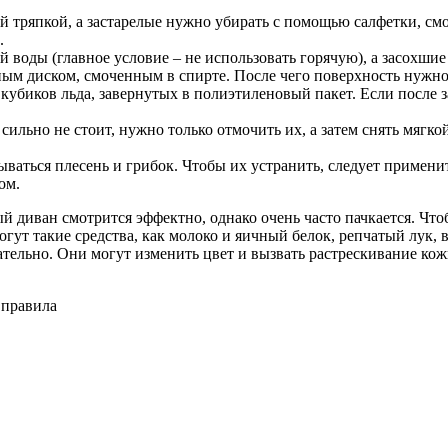
й тряпкой, а застарелые нужно убирать с помощью салфетки, см
.
воды (главное условие – не использовать горячую), а засохшие
ым диском, смоченным в спирте. После чего поверхность нужно
биков льда, завернутых в полиэтиленовый пакет. Если после за
сильно не стоит, нужно только отмочить их, а затем снять мягк
ываться плесень и грибок. Чтобы их устранить, следует примен
ом.
ый диван смотрится эффектно, однако очень часто пачкается. Чт
огут такие средства, как молоко и яичный белок, репчатый лук,
лательно. Они могут изменить цвет и вызвать растрескивание ко
 правила