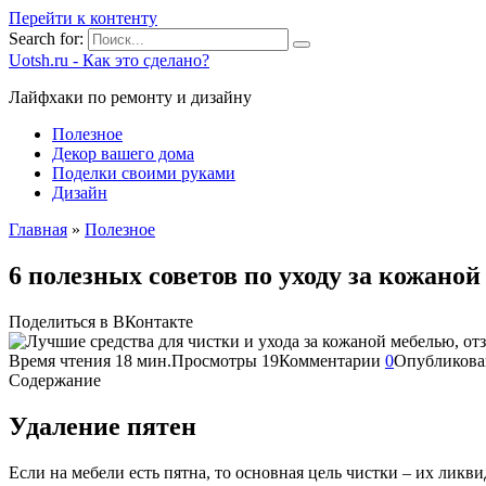
Перейти к контенту
Search for:
Uotsh.ru - Как это сделано?
Лайфхаки по ремонту и дизайну
Полезное
Декор вашего дома
Поделки своими руками
Дизайн
Главная
»
Полезное
6 полезных советов по уходу за кожано
Поделиться в ВКонтакте
Время чтения
18 мин.
Просмотры
19
Комментарии
0
Опубликова
Содержание
Удаление пятен
Если на мебели есть пятна, то основная цель чистки – их ликв