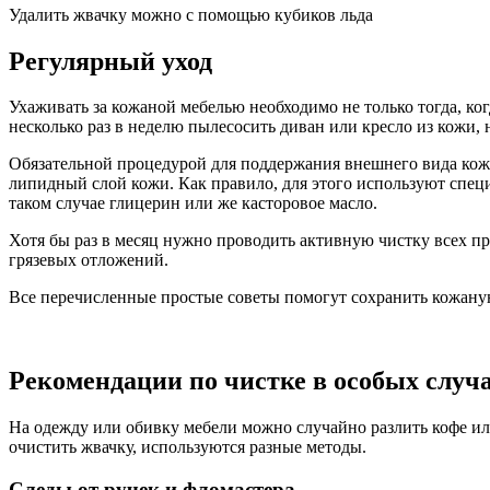
Удалить жвачку можно с помощью кубиков льда
Регулярный уход
Ухаживать за кожаной мебелью необходимо не только тогда, ко
несколько раз в неделю пылесосить диван или кресло из кожи,
Обязательной процедурой для поддержания внешнего вида кожа
липидный слой кожи. Как правило, для этого используют спец
таком случае глицерин или же касторовое масло.
Хотя бы раз в месяц нужно проводить активную чистку всех пр
грязевых отложений.
Все перечисленные простые советы помогут сохранить кожану
Рекомендации по чистке в особых случ
На одежду или обивку мебели можно случайно разлить кофе или
очистить жвачку, используются разные методы.
Следы от ручек и фломастера