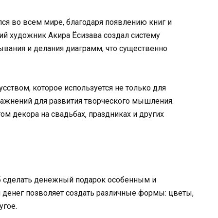
лся во всем мире, благодаря появлению книг и
кий художник Акира Ёсизава создал систему
ывания и делания диаграмм, что существенно
сством, которое используется не только для
пражнений для развития творческого мышления.
м декора на свадьбах, праздниках и других
об сделать денежный подарок особенным и
денег позволяет создать различные формы: цветы,
угое.