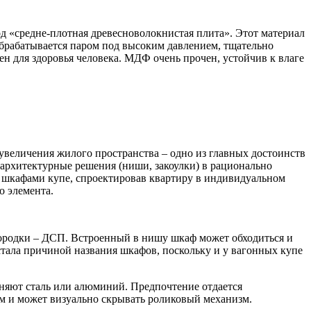
д «средне-плотная древесноволокнистая плита». Этот материал
обрабатывается паром под высоким давлением, тщательно
н для здоровья человека. МДФ очень прочен, устойчив к влаге
увеличения жилого пространства – одно из главных достоинств
архитектурные решения (ниши, закоулки) в рационально
ь шкафами купе, спроектировав квартиру в индивидуальном
о элемента.
городки – ДСП. Встроенный в нишу шкаф может обходиться и
тала причиной названия шкафов, поскольку и у вагонных купе
еняют сталь или алюминий. Предпочтение отдается
м и может визуально скрывать роликовый механизм.