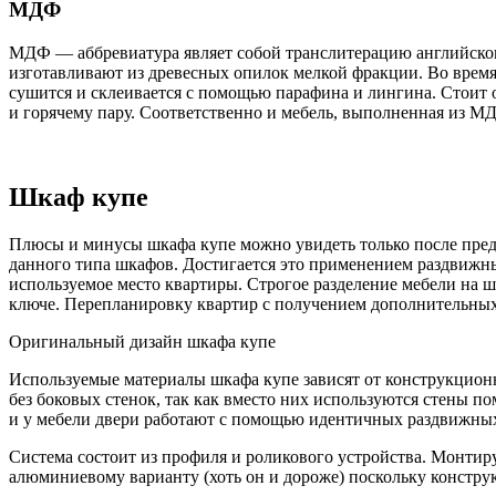
МДФ
МДФ — аббревиатура являет собой транслитерацию английского
изготавливают из древесных опилок мелкой фракции. Во время
сушится и склеивается с помощью парафина и лингина. Стоит о
и горячему пару. Соответственно и мебель, выполненная из МД
Шкаф купе
Плюсы и минусы шкафа купе можно увидеть только после предм
данного типа шкафов. Достигается это применением раздвижны
используемое место квартиры. Строгое разделение мебели на 
ключе. Перепланировку квартир с получением дополнительных
Оригинальный дизайн шкафа купе
Используемые материалы шкафа купе зависят от конструкцион
без боковых стенок, так как вместо них используются стены 
и у мебели двери работают с помощью идентичных раздвижны
Система состоит из профиля и роликового устройства. Монтир
алюминиевому варианту (хоть он и дороже) поскольку констру