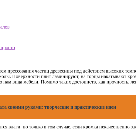
утем прессования частиц древесины под действием высоких темпе
олы. Поверхности плит ламинируют, на торцы накатывают кромк
нам вида мебели. Помимо таких достоинств, как прочность, лег
ата своими руками: творческие и практические идеи
я влаги, но только в том случае, если кромка некачественно з