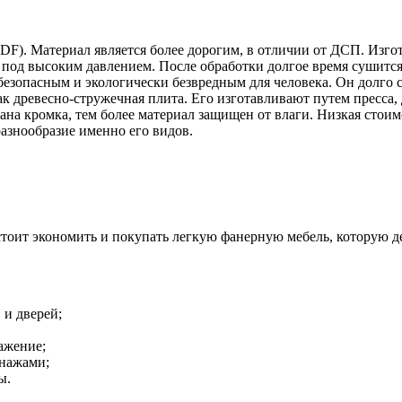
F). Материал является более дорогим, в отличии от ДСП. Изго
од высоким давлением. После обработки долгое время сушится и
безопасным и экологически безвредным для человека. Он долго 
к древесно-стружечная плита. Его изготавливают путем пресса,
ана кромка, тем более материал защищен от влаги. Низкая стои
разнообразие именно его видов.
оит экономить и покупать легкую фанерную мебель, которую дет
 и дверей;
ражение;
онажами;
ы.