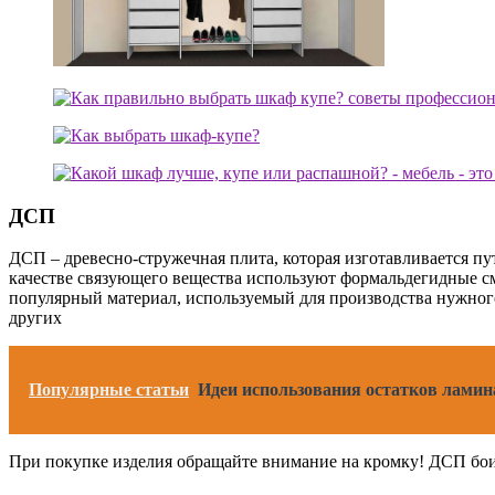
ДСП
ДСП – древесно-стружечная плита, которая изготавливается п
качестве связующего вещества используют формальдегидные см
популярный материал, используемый для производства нужного 
других
Популярные статьи
Идеи использования остатков ламин
При покупке изделия обращайте внимание на кромку! ДСП боитс