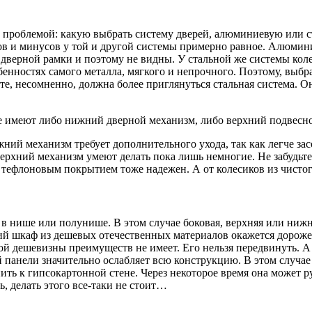
с проблемой: какую выбрать систему дверей, алюминиевую или 
в и минусов у той и другой системы примерно равное. Алюмини
ь дверной рамки и поэтому не видны. У стальной же системы кол
ностях самого металла, мягкого и непрочного. Поэтому, выбрав
те, несомненно, должна более приглянуться стальная система. Он
пе имеют либо нижний дверной механизм, либо верхний подвесн
ний механизм требует дополнительного ухода, так как легче за
рхний механизм умеют делать пока лишь немногие. Не забудьте 
с тефлоновым покрытием тоже надежен. А от колесиков из чистог
в нише или полунише. В этом случае боковая, верхняя или нижн
ящий шкаф из дешевых отечественных материалов окажется доро
й дешевизны преимуществ не имеет. Его нельзя передвинуть. А 
й панели значительно ослабляет всю конструкцию. В этом случа
ть к гипсокартонной стене. Через некоторое время она может ру
, делать этого все-таки не стоит…