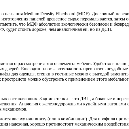
 названия Medium Density Fiberboard (MDF). Дословный перево
 изготовления панелей древесное сырье перемалывается, затем 
тметить, что МДФ абсолютно экологически безопасен и безвреде
Ф, будет стоить дороже, чем аналогичная ей, но из ДСП.
етного рассмотрения этого элемента мебели. Удобство в плане 
х дверей. Еще один плюс – возможность превратить неудобные 
шкафы для одежды, стенки в гостиные можно с выгодой заменит
 пространств можно обустроить с применением этого мебельног
ных составляющих. Задние стенки – это ДВП, а боковые и пере
помещения. Аналогия с железнодорожными купейными вагонами с
х механизмов.
уются вверху или внизу (или в комбинации). Для профиля прим
кция надежная, хорошо противостоит механическим воздействия