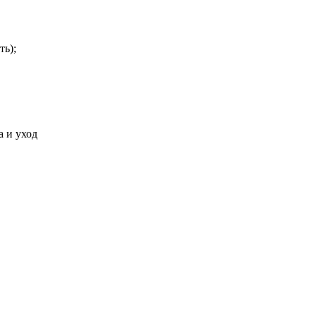
ть);
а и уход