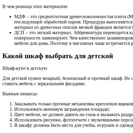
В чем разница этих материалов:
МДФ – это среднеплотная древесноволокнистая плита (MD
последующей обработкой паром. Процедура выполняется п
материал из древесных опилок мелкой фракции является 
ДСП – это легкий материал. Аббревиатура переводится ка
поверхности ламинируют. Чем качественнее заламиниров
мебели для дома. Поэтому в магазинах чаще встречается 
Какой шкаф выбрать для детской
Шкаф-купе в детскую
Для детской нужен мощный, безопасный и прочный шкаф. Не ст
ставить мебель с зеркальными фасадами.
Важные нюансы:
Заказывать только прочные механизмы крепления ящиков
Использовать минимум заграждения площади;
Цвет мебели, не должен давить на глаза и вызывать разд
Использовать рисунки, фотопечати с мультяшными перс
В шкафу должны быть места для учебы, игрушек и одежд