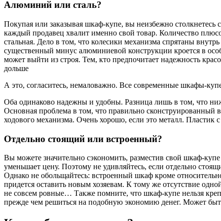
Алюминий или сталь?
Покупая или заказывая шкаф-купе, вы неизбежно столкнетесь 
каждый продавец хвалит именно свой товар. Количество плюсо
стальная. Дело в том, что колесики механизма спрятаны внутр
существенный минус алюминиевой конструкции кроется в особен
может выйти из строя. Тем, кто предпочитает надежность красо
дольше
А это, согласитесь, немаловажно. Все современные шкафы-ку
Оба одинаково надежны и удобны. Разница лишь в том, что ниж
Основная проблема в том, что правильно сконструированный ве
ходового механизма. Очень хорошо, если это металл. Пластик 
Отдельно стоящий или встроенный?
Вы можете значительно сэкономить, разместив свой шкаф-купе 
уменьшает цену. Поэтому не удивляйтесь, если отдельно сто
Однако не обольщайтесь: встроенный шкаф кроме относительно
придется оставить новым хозяевам. К тому же отсутствие одно
не совсем ровные… Также помните, что шкаф-купе нельзя крепи
прежде чем решиться на подобную экономию денег. Может быть