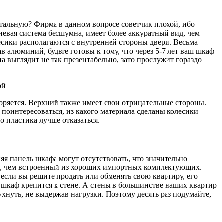
стальную? Фирма в данном вопросе советчик плохой, ибо
евая система бесшумна, имеет более аккуратный вид, чем
есики располагаются с внутренней стороны двери. Весьма
 алюминий, будьте готовы к тому, что через 5-7 лет ваш шкаф
а выглядит не так презентабельно, зато прослужит гораздо
ой
соряется. Верхний также имеет свои отрицательные стороны.
поинтересоваться, из какого материала сделаны колесики
о пластика лучше отказаться.
яя панель шкафа могут отсутствовать, что значительно
же, чем встроенный из хороших импортных комплектующих.
если вы решите продать или обменять свою квартиру, его
е шкаф крепится к стене. А стены в большинстве наших квартир
хнуть, не выдержав нагрузки. Поэтому десять раз подумайте,