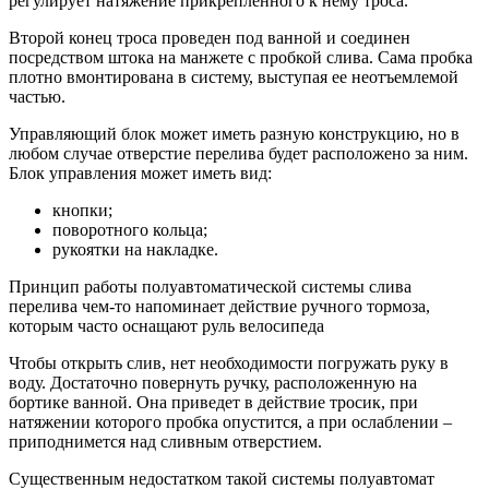
регулирует натяжение прикрепленного к нему троса.
Второй конец троса проведен под ванной и соединен
посредством штока на манжете с пробкой слива. Сама пробка
плотно вмонтирована в систему, выступая ее неотъемлемой
частью.
Управляющий блок может иметь разную конструкцию, но в
любом случае отверстие перелива будет расположено за ним.
Блок управления может иметь вид:
кнопки;
поворотного кольца;
рукоятки на накладке.
Принцип работы полуавтоматической системы слива
перелива чем-то напоминает действие ручного тормоза,
которым часто оснащают руль велосипеда
Чтобы открыть слив, нет необходимости погружать руку в
воду. Достаточно повернуть ручку, расположенную на
бортике ванной. Она приведет в действие тросик, при
натяжении которого пробка опустится, а при ослаблении –
приподнимется над сливным отверстием.
Существенным недостатком такой системы полуавтомат