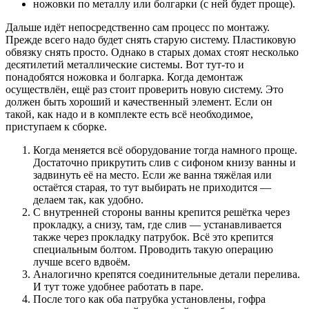
ножовки по металлу или болгарки (с ней будет проще).
Дальше идёт непосредственно сам процесс по монтажу.
Прежде всего надо будет снять старую систему. Пластиковую
обвязку снять просто. Однако в старых домах стоят несколько
десятилетий металлические системы. Вот тут-то и
понадобятся ножовка и болгарка. Когда демонтаж
осуществлён, ещё раз стоит проверить новую систему. Это
должен быть хороший и качественный элемент. Если он
такой, как надо и в комплекте есть всё необходимое,
приступаем к сборке.
Когда меняется всё оборудование тогда намного проще.
Достаточно прикрутить слив с сифоном книзу ванны и
задвинуть её на место. Если же ванна тяжёлая или
остаётся старая, то тут выбирать не приходится —
делаем так, как удобно.
С внутренней стороны ванны крепится решётка через
прокладку, а снизу, там, где слив — устанавливается
также через прокладку патрубок. Всё это крепится
специальным болтом. Проводить такую операцию
лучше всего вдвоём.
Аналогично крепятся соединительные детали перелива.
И тут тоже удобнее работать в паре.
После того как оба патрубка установлены, гофра