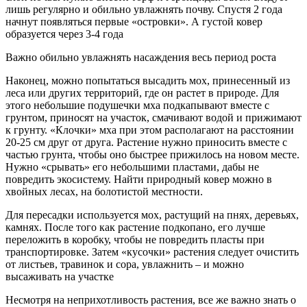
лишь регулярно и обильно увлажнять почву. Спустя 2 года
начнут появляться первые «островки». А густой ковер
образуется через 3-4 года
Важно обильно увлажнять насаждения весь период роста
Наконец, можно попытаться высадить мох, принесенный из
леса или других территорий, где он растет в природе. Для
этого небольшие подушечки мха подкапывают вместе с
грунтом, приносят на участок, смачивают водой и прижимают
к грунту. «Клочки» мха при этом располагают на расстоянии
20-25 см друг от друга. Растение нужно приносить вместе с
частью грунта, чтобы оно быстрее прижилось на новом месте.
Нужно «срывать» его небольшими пластами, дабы не
повредить экосистему. Найти природный ковер можно в
хвойных лесах, на болотистой местности.
Для пересадки используется мох, растущий на пнях, деревьях,
камнях. После того как растение подкопано, его лучше
переложить в коробку, чтобы не повредить пласты при
транспортировке. Затем «кусочки» растения следует очистить
от листьев, травинок и сора, увлажнить – и можно
высаживать на участке
Несмотря на неприхотливость растения, все же важно знать о