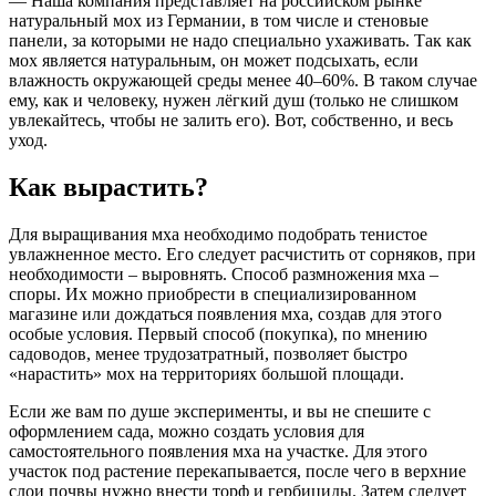
— Наша компания представляет на российском рынке
натуральный мох из Германии, в том числе и стеновые
панели, за которыми не надо специально ухаживать. Так как
мох является натуральным, он может подсыхать, если
влажность окружающей среды менее 40–60%. В таком случае
ему, как и человеку, нужен лёгкий душ (только не слишком
увлекайтесь, чтобы не залить его). Вот, собственно, и весь
уход.
Как вырастить?
Для выращивания мха необходимо подобрать тенистое
увлажненное место. Его следует расчистить от сорняков, при
необходимости – выровнять. Способ размножения мха –
споры. Их можно приобрести в специализированном
магазине или дождаться появления мха, создав для этого
особые условия. Первый способ (покупка), по мнению
садоводов, менее трудозатратный, позволяет быстро
«нарастить» мох на территориях большой площади.
Если же вам по душе эксперименты, и вы не спешите с
оформлением сада, можно создать условия для
самостоятельного появления мха на участке. Для этого
участок под растение перекапывается, после чего в верхние
слои почвы нужно внести торф и гербициды. Затем следует