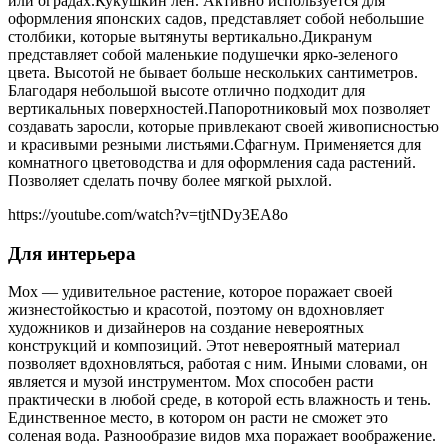
или оградах.Кукушкин лен. Активно используется для
оформления японских садов, представляет собой небольшие
столбики, которые вытянуты вертикально.Дикранум
представляет собой маленькие подушечки ярко-зеленого
цвета. Высотой не бывает больше нескольких сантиметров.
Благодаря небольшой высоте отлично подходит для
вертикальных поверхностей.Папоротниковый мох позволяет
создавать заросли, которые привлекают своей живописностью
и красивыми резными листьями.Сфагнум. Применяется для
комнатного цветоводства и для оформления сада растений.
Позволяет сделать почву более мягкой рыхлой.
https://youtube.com/watch?v=tjtNDy3EA8o
Для интерьера
Мох — удивительное растение, которое поражает своей
жизнестойкостью и красотой, поэтому он вдохновляет
художников и дизайнеров на создание невероятных
конструкций и композиций. Этот невероятный материал
позволяет вдохновляться, работая с ним. Иными словами, он
является и музой инструментом. Мох способен расти
практически в любой среде, в которой есть влажность и тень.
Единственное место, в котором он расти не сможет это
соленая вода. Разнообразие видов мха поражает воображение.