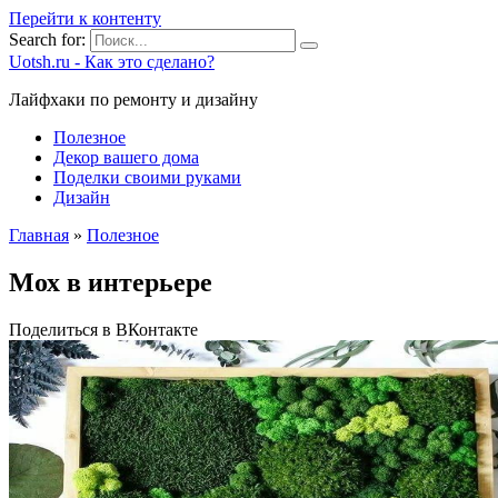
Перейти к контенту
Search for:
Uotsh.ru - Как это сделано?
Лайфхаки по ремонту и дизайну
Полезное
Декор вашего дома
Поделки своими руками
Дизайн
Главная
»
Полезное
Мох в интерьере
Поделиться в ВКонтакте