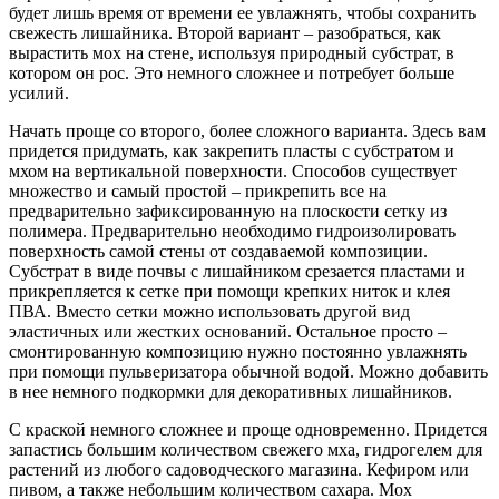
будет лишь время от времени ее увлажнять, чтобы сохранить
свежесть лишайника. Второй вариант – разобраться, как
вырастить мох на стене, используя природный субстрат, в
котором он рос. Это немного сложнее и потребует больше
усилий.
Начать проще со второго, более сложного варианта. Здесь вам
придется придумать, как закрепить пласты с субстратом и
мхом на вертикальной поверхности. Способов существует
множество и самый простой – прикрепить все на
предварительно зафиксированную на плоскости сетку из
полимера. Предварительно необходимо гидроизолировать
поверхность самой стены от создаваемой композиции.
Субстрат в виде почвы с лишайником срезается пластами и
прикрепляется к сетке при помощи крепких ниток и клея
ПВА. Вместо сетки можно использовать другой вид
эластичных или жестких оснований. Остальное просто –
смонтированную композицию нужно постоянно увлажнять
при помощи пульверизатора обычной водой. Можно добавить
в нее немного подкормки для декоративных лишайников.
С краской немного сложнее и проще одновременно. Придется
запастись большим количеством свежего мха, гидрогелем для
растений из любого садоводческого магазина. Кефиром или
пивом, а также небольшим количеством сахара. Мох