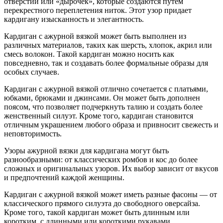
отверстий или «дырочек», которые создаются путем
перекрестного переплетения ниток. Этот узор придает
кардигану изысканность и элегантность.
Кардиган с ажурной вязкой может быть выполнен из
различных материалов, таких как шерсть, хлопок, акрил или
смесь волокон. Такой кардиган можно носить как
повседневно, так и создавать более формальные образы для
особых случаев.
Кардиган с ажурной вязкой отлично сочетается с платьями,
юбками, брюками и джинсами. Он может быть дополнен
поясом, что позволяет подчеркнуть талию и создать более
женственный силуэт. Кроме того, кардиган становится
отличным украшением любого образа и привносит свежесть и
неповторимость.
Узоры ажурной вязки для кардигана могут быть
разнообразными: от классических ромбов и кос до более
сложных и оригинальных узоров. Их выбор зависит от вкусов
и предпочтений каждой женщины.
Кардиган с ажурной вязкой может иметь разные фасоны — от
классического прямого силуэта до свободного оверсайза.
Кроме того, такой кардиган может быть длинным или
коротким, с длинными или короткими рукавами.