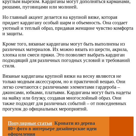
круглым вырезом. Кардиганы могут дополняться карманами,
рюшами, пуговицами или молнией.
Но главный акцент делается на крупной вязке, которая
придает кардигану особый шарм и объемность. Она создает
уютный и теплый образ, придавая женщине чувство комфорта
и защиты.
Кроме того, вязаные кардиганы могут быть выполнены из
различных материалов. Их можно вязать из шерсти, акрила,
хлопка или смеси пряжи. Это позволяет выбрать кардиган
подходящий для различных погодных условий и требований
стиля.
Вязаные кардиганы крупной вязки на весну являются не
только модным аксессуаром, но и практичной вещью. Они
легко сочетаются с различными элементами гардероба –
джинсами, юбками, платьями. Кардиганы могут быть надеты
на майку или блузку, создавая многослойный образ. Они
также подходят для различных событий – от повседневных
прогулок до официальных мероприятий.
Популярные статьи
Кровати из дерева
80+ фото в интерьере дизайнерские идеи
оформления