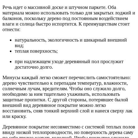
Речь идет о массивной доске и штучном паркете. Оба
материала можно использовать только для закрытых лоджий и
балконов, поскольку дерево под постоянным воздействием
влаги и солнца быстро испортится. К преимуществам стоит
отнести:
натуральность, экологичность и шикарный внешний
вид;
теплая поверхность;
при надлежащем уходе деревянный пол прослужит
достаточно долго.
Минусы каждый легко сможет перечислить самостоятельно:
дерево чувствительно к перепадам температур, влажности,
солнечным лучам, вредителям. Чтобы оно служило долго,
необходимо за ним тщательно ухаживать, использовать
защитные пропитки. С другой стороны, потерявшее былой
внешний вид деревянное покрытие можно легко
восстановить, сняв тонкий верхний слой и нанеся сверху лак
или краску.
Деревянное покрытие несовместимо с системой теплых полов
ввиду низкой теплопроводности, но поверхность дерева саму
по себе трудно назвать холодной. Чтобы покрытие служило