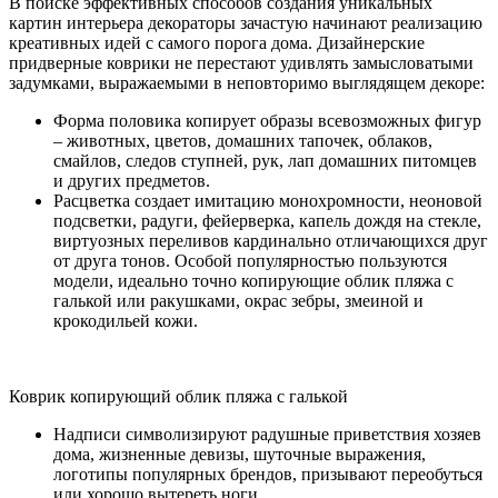
В поиске эффективных способов создания уникальных
картин интерьера декораторы зачастую начинают реализацию
креативных идей с самого порога дома. Дизайнерские
придверные коврики не перестают удивлять замысловатыми
задумками, выражаемыми в неповторимо выглядящем декоре:
Форма половика копирует образы всевозможных фигур
– животных, цветов, домашних тапочек, облаков,
смайлов, следов ступней, рук, лап домашних питомцев
и других предметов.
Расцветка создает имитацию монохромности, неоновой
подсветки, радуги, фейерверка, капель дождя на стекле,
виртуозных переливов кардинально отличающихся друг
от друга тонов. Особой популярностью пользуются
модели, идеально точно копирующие облик пляжа с
галькой или ракушками, окрас зебры, змеиной и
крокодильей кожи.
Коврик копирующий облик пляжа с галькой
Надписи символизируют радушные приветствия хозяев
дома, жизненные девизы, шуточные выражения,
логотипы популярных брендов, призывают переобуться
или хорошо вытереть ноги.