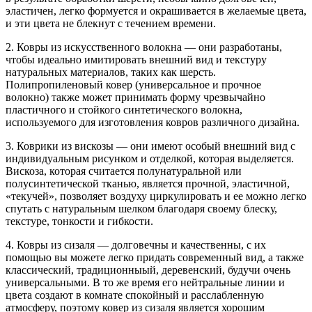
эластичен, легко формуется и окрашивается в желаемые цвета,
и эти цвета не блекнут с течением времени.
2. Ковры из искусственного волокна — они разработаны,
чтобы идеально имитировать внешний вид и текстуру
натуральных материалов, таких как шерсть.
Полипропиленовый ковер (универсальное и прочное
волокно) также может принимать форму чрезвычайно
пластичного и стойкого синтетического волокна,
используемого для изготовления ковров различного дизайна.
3. Коврики из вискозы — они имеют особый внешний вид с
индивидуальным рисунком и отделкой, которая выделяется.
Вискоза, которая считается полунатуральной или
полусинтетической тканью, является прочной, эластичной,
«текучей», позволяет воздуху циркулировать и ее можно легко
спутать с натуральным шелком благодаря своему блеску,
текстуре, тонкости и гибкости.
4. Ковры из сизаля — долговечны и качественны, с их
помощью вы можете легко придать современный вид, а также
классический, традиционныый, деревенский, будучи очень
универсальными. В то же время его нейтральные линии и
цвета создают в комнате спокойный и расслабленную
атмосферу, поэтому ковер из сизаля является хорошим