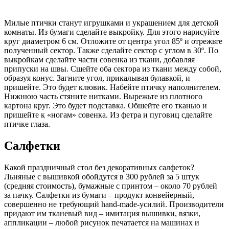
Милые птички станут игрушками и украшением для детской
комнаты. Из бумаги сделайте выкройку. Для этого нарисуйте
круг диаметром 6 см. Отложите от центра угол 85º и отрежьте
полученный сектор. Также сделайте сектор с углом в 30º. По
выкройкам сделайте части совенка из ткани, добавляя
припуски на швы. Сшейте оба сектора из ткани между собой,
образуя конус. Загните угол, прикалывая булавкой, и
пришейте. Это будет клювик. Набейте птичку наполнителем.
Нижнюю часть стяните нитками. Вырежьте из плотного
картона круг. Это будет подставка. Обшейте его тканью и
пришейте к «ногам» совенка. Из фетра и пуговиц сделайте
птичке глаза.
Салфетки
Какой праздничный стол без декоративных салфеток?
Льняные с вышивкой обойдутся в 300 рублей за 5 штук
(средняя стоимость), бумажные с принтом – около 70 рублей
за пачку. Салфетки из бумаги – продукт конвейерный,
совершенно не требующий hand-made-усилий. Производители
придают им тканевый вид – имитация вышивки, вязки,
аппликации – любой рисунок печатается на машинах и