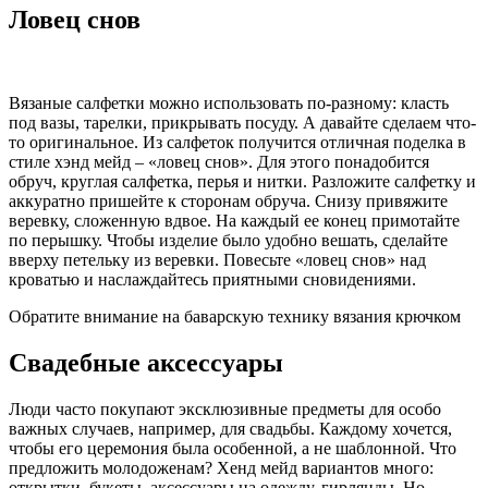
Ловец снов
Вязаные салфетки можно использовать по-разному: класть
под вазы, тарелки, прикрывать посуду. А давайте сделаем что-
то оригинальное. Из салфеток получится отличная поделка в
стиле хэнд мейд – «ловец снов». Для этого понадобится
обруч, круглая салфетка, перья и нитки. Разложите салфетку и
аккуратно пришейте к сторонам обруча. Снизу привяжите
веревку, сложенную вдвое. На каждый ее конец примотайте
по перышку. Чтобы изделие было удобно вешать, сделайте
вверху петельку из веревки. Повесьте «ловец снов» над
кроватью и наслаждайтесь приятными сновидениями.
Обратите внимание на баварскую технику вязания крючком
Свадебные аксессуары
Люди часто покупают эксклюзивные предметы для особо
важных случаев, например, для свадьбы. Каждому хочется,
чтобы его церемония была особенной, а не шаблонной. Что
предложить молодоженам? Хенд мейд вариантов много:
открытки, букеты, аксессуары на одежду, гирлянды. Но