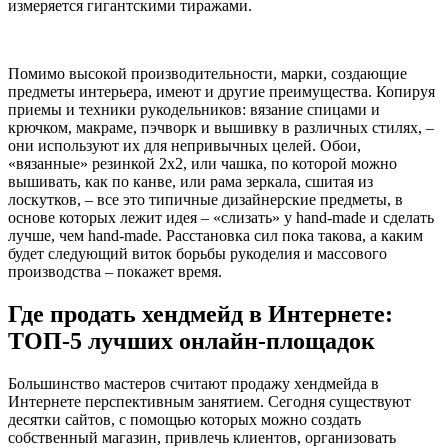
измеряется гигантскими тиражами.
Помимо высокой производительности, марки, создающие
предметы интерьера, имеют и другие преимущества. Копируя
приемы и техники рукодельников: вязание спицами и
крючком, макраме, пэчворк и вышивку в различных стилях, –
они используют их для непривычных целей. Обои,
«вязанные» резинкой 2х2, или чашка, по которой можно
вышивать, как по канве, или рама зеркала, сшитая из
лоскутков, – все это типичные дизайнерские предметы, в
основе которых лежит идея – «слизать» у hand-made и сделать
лучше, чем hand-made. Расстановка сил пока такова, а каким
будет следующий виток борьбы рукоделия и массового
производства – покажет время.
Где продать хендмейд в Интернете:
ТОП-5 лучших онлайн-площадок
Большинство мастеров считают продажу хендмейда в
Интернете перспективным занятием. Сегодня существуют
десятки сайтов, с помощью которых можно создать
собственный магазин, привлечь клиентов, организовать