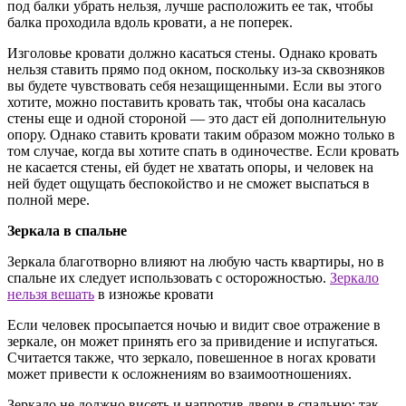
под балки убрать нельзя, лучше расположить ее так, чтобы
балка проходила вдоль кровати, а не поперек.
Изголовье кровати должно касаться стены. Однако кровать
нельзя ставить прямо под окном, поскольку из-за сквозняков
вы будете чувствовать себя незащищенными. Если вы этого
хотите, можно поставить кровать так, чтобы она касалась
стены еще и одной стороной — это даст ей дополнительную
опору. Однако ставить кровати таким образом можно только в
том случае, когда вы хотите спать в одиночестве. Если кровать
не касается стены, ей будет не хватать опоры, и человек на
ней будет ощущать беспокойство и не сможет выспаться в
полной мере.
Зеркала в спальне
Зеркала благотворно влияют на любую часть квартиры, но в
спальне их следует использовать с осторожностью.
Зеркало
нельзя вешать
в изножье кровати
Если человек просыпается ночью и видит свое отражение в
зеркале, он может принять его за привидение и испугаться.
Считается также, что зеркало, повешенное в ногах кровати
может привести к осложнениям во взаимоотношениях.
Зеркало не должно висеть и напротив двери в спальню: так