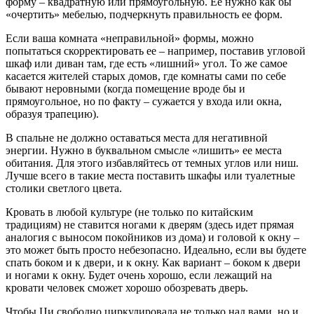
форму – квадратную или прямоугольную. Её нужно как бы
«очертить» мебелью, подчеркнуть правильность ее форм.
Если ваша комната «неправильной» формы, можно
попытаться скорректировать ее – например, поставив угловой
шкаф или диван там, где есть «лишний» угол. То же самое
касается жителей старых домов, где комнаты сами по себе
бывают неровными (когда помещение вроде бы и
прямоугольное, но по факту – сужается у входа или окна,
образуя трапецию).
В спальне не должно оставаться места для негативной
энергии. Нужно в буквальном смысле «лишить» ее места
обитания. Для этого избавляйтесь от темных углов или ниш.
Лучше всего в такие места поставить шкафы или туалетные
столики светлого цвета.
Кровать в любой культуре (не только по китайским
традициям) не ставится ногами к дверям (здесь идет прямая
аналогия с выносом покойников из дома) и головой к окну –
это может быть просто небезопасно. Идеально, если вы будете
спать боком и к двери, и к окну. Как вариант – боком к двери
и ногами к окну. Будет очень хорошо, если лежащий на
кровати человек сможет хорошо обозревать дверь.
Чтобы Ци свободно циркулировала не только над вами, но и