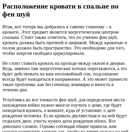
Расположение кровати в спальне по
фен шуй
Итак, вот теперь мы добрались к самому главному – к
кровати. Этот предмет является энергетическим центром
спальни. Стоит также отметить, что по учению фэн шуй,
кровать должна быть прочной и широкой. Между кроватью и
полом должно быть пространство. Это необходимо для того,
чтобы энергия свободно циркулировала.
Не стоит ставить кровать на проходе между окном и дверью.
Ведь, именно там энергетические потоки пересекаются, а это
будет действовать на ваш неспокойный сон, подсознание
всегда будет находиться в напряжении. А это может привести
такие проблемы, как бессонница, кошмары и вялость в
течение дня.
Углубляясь во все тонкости фен шуй, для определения места
нахождения койки нужно многое изучить о доме, где будет
находиться кровать, о комнате, куда её установят, о дате
рождения человека. Если кровать двухместная и на ней будут
отдыхать двое, учесть нужно даты рождения обоих. Все
довольно сложно. Однако соблюдая общие правила, вам
удастся разместить кровать так, чтобы во время отдыха на ней