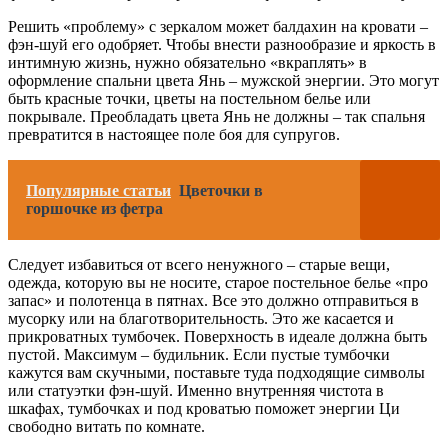
Решить «проблему» с зеркалом может балдахин на кровати –
фэн-шуй его одобряет. Чтобы внести разнообразие и яркость в
интимную жизнь, нужно обязательно «вкраплять» в
оформление спальни цвета Янь – мужской энергии. Это могут
быть красные точки, цветы на постельном белье или
покрывале. Преобладать цвета Янь не должны – так спальня
превратится в настоящее поле боя для супругов.
Популярные статьи
Цветочки в
горшочке из фетра
Следует избавиться от всего ненужного – старые вещи,
одежда, которую вы не носите, старое постельное белье «про
запас» и полотенца в пятнах. Все это должно отправиться в
мусорку или на благотворительность. Это же касается и
прикроватных тумбочек. Поверхность в идеале должна быть
пустой. Максимум – будильник. Если пустые тумбочки
кажутся вам скучными, поставьте туда подходящие символы
или статуэтки фэн-шуй. Именно внутренняя чистота в
шкафах, тумбочках и под кроватью поможет энергии Ци
свободно витать по комнате.