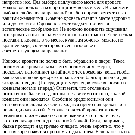
напротив нее. Для выбора наилучшего места для кровати
можно воспользоваться принципом восьми мест. Вы можете
выбрать любое из направлений; выбор определяется только
вашими желаниями. Обычно кровать ставят в месте здоровья
или долголетия. Однако в расчет следует принять и
эстетические соображения. Не должно возникать ощущения,
что кровать стоит не на месте или как-то странно. Если нельзя
поставить кровать в то место, куда вам хочется, можно, по
крайней мере, сориентировать ее изголовье в
соответствующем направлении.
Изножье кровати не должно быть обращено к двери. Такое
положение кровати называется положением смерти,
поскольку напоминает китайцам о тех временах, когда гробы
выставляли во дворе храма в ожидании благоприятного для
захоронения дня. (По традиции мертвецов тоже выносят из
комнаты ногами вперед.) Считается, что оголенные
потолочные балки создают ша, независимо от того, в какой
комнате они находятся. Особенно вредоносными они
становятся в спальне, если находятся прямо над кроватью и
перпендикулярно ей. У спящего на этой кровати может
развиться плохое самочувствие именно в той части тела,
которая находится под оголенной балкой. Если, например,
балка проходит над грудью спящего, очень вероятно, что у
него вскоре появятся проблемы с дыханием. Если кровать из-