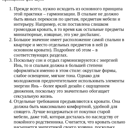
Прежде всего, нужно исходить из основного принципа
этой практики – гармонизации. В спальне не должно
быть явных перекосов по цветам, предметам мебели и
интерьеру. Например, если поставлена слишком
громоздкая кровать, в то время как остальные предметы
миниатюрные, изящные, это уже дисбаланс.
Большое значение имеет расположение самой спальни в
квартире и место отдельных предметов в ней (в
основном кровати). Подробнее об этом – в
соответствующих разделах.
Поскольку сон и отдых гармонизируются с энергией
Инь, то и спальня должна в большей степени
оформляться именно в этом стиле: округлые формы,
слабое освещение, мягкие тона. Однако для
молодоженов предпочтительнее использовать элементы
энергии Янь – более яркий дизайн с ощущением
движения, поскольку это значительно обогащает
сексуальную жизнь.
Отдельные требования предъявляются к кровати. Она
должна быть максимально комфортной, удобной для
спящего. Лучше воздержаться от покупки старой
мебели, даже той, которая досталась по наследству от
покойного родственника. Считается, что кровать сильно
насыщается энергетикой своего хозяина, поскольку