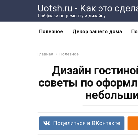
Перейти
Uotsh.ru - Как это сде
к
Лайфхаки по ремонту и дизайну
контенту
Полезное
Декор вашего дома
По
Главная
»
Полезное
Дизайн гостиной
советы по оформл
небольши
Поделиться в ВКонтакте