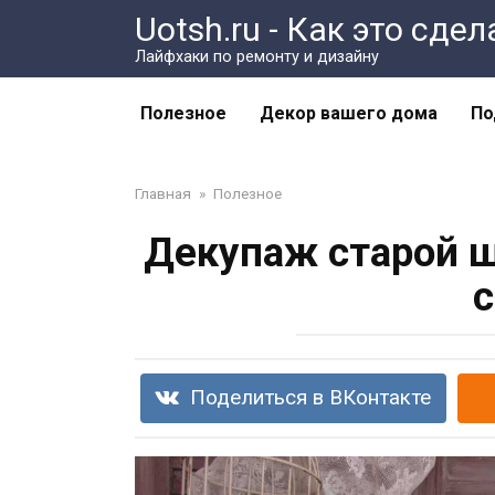
Перейти
Uotsh.ru - Как это сде
к
Лайфхаки по ремонту и дизайну
контенту
Полезное
Декор вашего дома
По
Главная
»
Полезное
Декупаж старой ш
с
Поделиться в ВКонтакте