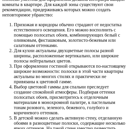
комнаты в квартире. Для каждой зоны существуют свои
рекомендации, придерживаясь которых можно создать
неповторимое убранство:
Прихожая и коридоры обычно страдают от недостатка
естественного освещения. Его можно восполнить с
помощью полосатых обоев, комбинирующих белый с
оливковым, фисташковым, золотисто-бежевым или
салатовым оттенками.
Для кухни актуальны двухцветные полосы разной
ширины, расположенные вертикально, или широкие
полосы нейтральных цветов.
При оформлении гостиной открываются по-настоящему
широкие возможности: полоски в этой части квартиры
актуальны во многих стилях и практически не
привязаны к цветовой гамме.
Выбор цветовой гаммы для спальни преследует
создание спокойной атмосферы. Подбирая оттенки
полосатых обоев, присмотритесь к отделочным
материалам в монохромной палитре, к пастельным
тонам розового, зеленого, бежевого, голубого и
коричневого оттенков.
В детской можно сделать активную стену, отделанную
обоями в разноцветные полоски, содержащие несколько
ярких оттенков. На такой стене уместно разместить