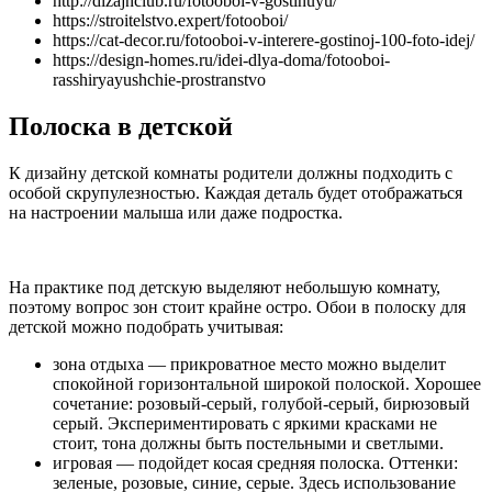
http://dizajnclub.ru/fotooboi-v-gostinuyu/
https://stroitelstvo.expert/fotooboi/
https://cat-decor.ru/fotooboi-v-interere-gostinoj-100-foto-idej/
https://design-homes.ru/idei-dlya-doma/fotooboi-
rasshiryayushchie-prostranstvo
Полоска в детской
К дизайну детской комнаты родители должны подходить с
особой скрупулезностью. Каждая деталь будет отображаться
на настроении малыша или даже подростка.
На практике под детскую выделяют небольшую комнату,
поэтому вопрос зон стоит крайне остро. Обои в полоску для
детской можно подобрать учитывая:
зона отдыха — прикроватное место можно выделит
спокойной горизонтальной широкой полоской. Хорошее
сочетание: розовый-серый, голубой-серый, бирюзовый
серый. Экспериментировать с яркими красками не
стоит, тона должны быть постельными и светлыми.
игровая — подойдет косая средняя полоска. Оттенки:
зеленые, розовые, синие, серые. Здесь использование