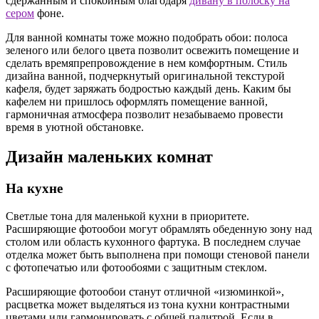
сдержанным и спокойным благодаря
дивану в полоску на
сером
фоне.
Для ванной комнаты тоже можно подобрать обои: полоса
зеленого или белого цвета позволит освежить помещение и
сделать времяпрепровождение в нем комфортным. Стиль
дизайна ванной, подчеркнутый оригинальной текстурой
кафеля, будет заряжать бодростью каждый день. Каким бы
кафелем ни пришлось оформлять помещение ванной,
гармоничная атмосфера позволит незабываемо провести
время в уютной обстановке.
Дизайн маленьких комнат
На кухне
Светлые тона для маленькой кухни в приоритете.
Расширяющие фотообои могут обрамлять обеденную зону над
столом или область кухонного фартука. В последнем случае
отделка может быть выполнена при помощи стеновой панели
с фотопечатью или фотообоями с защитным стеклом.
Расширяющие фотообои станут отличной «изюминкой»,
расцветка может выделяться из тона кухни контрастными
цветами или гармонировать с общей палитрой. Если в