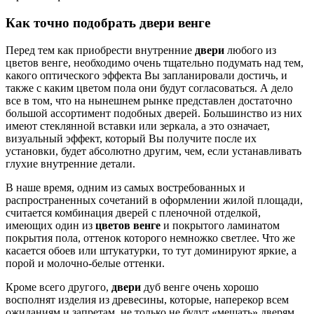
Как точно подобрать двери венге
Перед тем как приобрести внутренние
двери
любого из
цветов венге, необходимо очень тщательно подумать над тем,
какого оптического эффекта Вы запланировали достичь, и
также с каким цветом пола они будут согласоваться. А дело
все в том, что на нынешнем рынке представлен достаточно
большой ассортимент подобных дверей. Большинство из них
имеют стеклянной вставки или зеркала, а это означает,
визуальный эффект, который Вы получите после их
установки, будет абсолютно другим, чем, если устанавливать
глухие внутренние детали.
В наше время, одним из самых востребованных и
распространенных сочетаний в оформлении жилой площади,
считается комбинация дверей с пленочной отделкой,
имеющих один из
цветов венге
и покрытого ламинатом
покрытия пола, оттенок которого немножко светлее. Что же
касается обоев или штукатурки, то тут доминируют яркие, а
порой и молочно-белые оттенки.
Кроме всего другого,
двери
дуб венге очень хорошо
восполнят изделия из древесины, которые, наперекор всем
ожиданиям и запретам, не только не будут «мешать» дверям