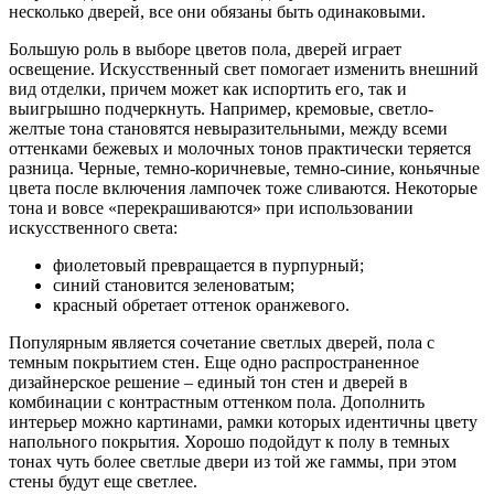
несколько дверей, все они обязаны быть одинаковыми.
Большую роль в выборе цветов пола, дверей играет
освещение. Искусственный свет помогает изменить внешний
вид отделки, причем может как испортить его, так и
выигрышно подчеркнуть. Например, кремовые, светло-
желтые тона становятся невыразительными, между всеми
оттенками бежевых и молочных тонов практически теряется
разница. Черные, темно-коричневые, темно-синие, коньячные
цвета после включения лампочек тоже сливаются. Некоторые
тона и вовсе «перекрашиваются» при использовании
искусственного света:
фиолетовый превращается в пурпурный;
синий становится зеленоватым;
красный обретает оттенок оранжевого.
Популярным является сочетание светлых дверей, пола с
темным покрытием стен. Еще одно распространенное
дизайнерское решение – единый тон стен и дверей в
комбинации с контрастным оттенком пола. Дополнить
интерьер можно картинами, рамки которых идентичны цвету
напольного покрытия. Хорошо подойдут к полу в темных
тонах чуть более светлые двери из той же гаммы, при этом
стены будут еще светлее.